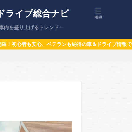
ドライブ総合ナビ
車内を盛り上げるトレンド
ドライブの話題（トレンドニュー
話題の車
テランも納得の車＆ドライブ情報で毎日のドライブをもっと
ス）