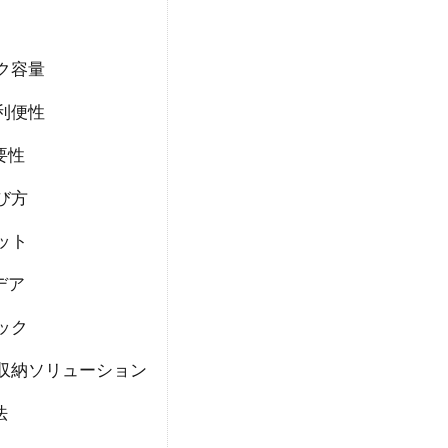
ク容量
利便性
要性
び方
ット
デア
ック
収納ソリューション
法