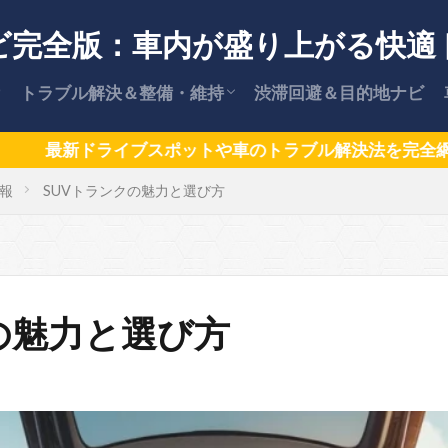
ビ完全版：車内が盛り上がる快適
トラブル解決＆整備・維持
渋滞回避＆目的地ナビ
【保存版】車のトラブル解決策
安全な運転術
車の維持費・節約ガイド
カー用品情報
【保存版】愛車を高く売却する方法
ットや車のトラブル解決法を完全網羅！初心者も安心、ベ
報
SUVトランクの魅力と選び方
と交渉術
の魅力と選び方