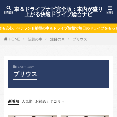
車＆ドライブナビ完全版：車内が盛り
上がる快適ドライブ総合ナビ
、ベテランも納得の車＆ドライブ情報で毎日のドライブをもっと楽しく
HOME
話題の車
注目の車
プリウス
CATEGORY
プリウス
新着順
人気順
お勧めカテゴリ
情報募集ページ
keni8-child