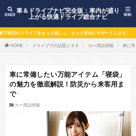
車＆ドライブナビ完全版：車内が盛り
上がる快適ドライブ総合ナビ
っと安全にサポートします。
HOME
ドライブでの話題とネタ
カー用品情報
車に常
車に常備したい万能アイテム「寝袋」
の魅力を徹底解説！防災から来客用ま
で
カー用品情報