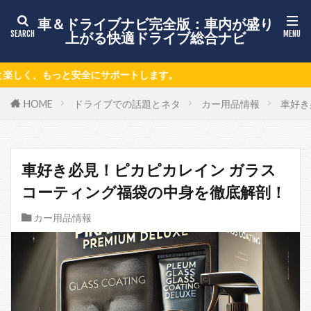
車＆ドライブナビ完全版：車内が盛り
上がる快適ドライブ総合ナビ
ます。
HOME
ドライブでの話題とネタ
カー用品情報
車好き
車好き必見！ピカピカレイン ガラス
コーティング福袋の中身を徹底解剖！
カー用品情報