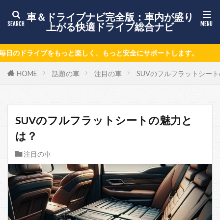
車＆ドライブナビ完全版：車内が盛り
上がる快適ドライブ総合ナビ
く、もっと安全にサポートします。
HOME
話題の車
注目の車
SUVのフルフラットシー
SUVのフルフラットシートの魅力と
は？
注目の車