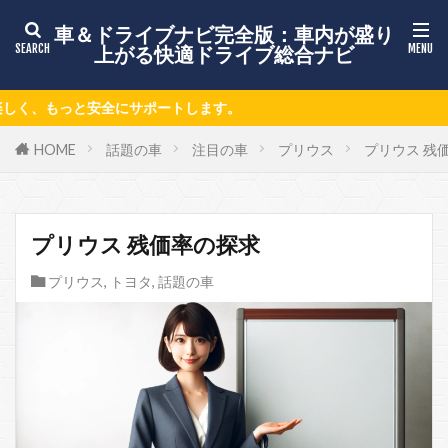
車＆ドライブナビ完全版：車内が盛り
上がる快適ドライブ総合ナビ
す。
HOME
話題の車
注目の車
プリウス
プリウス 残
プリウス 残価率の探求
プリウス
,
トヨタ
,
話題の車