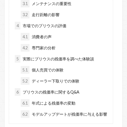
3.1
メンテナンスの重要性
3.2
走行距離の影響
4
市場でのプリウスの評価
4.1
消費者の声
4.2
専門家の分析
5
実際にプリウスの残価率を調べた体験談
5.1
個人売買での体験
5.2
ディーラー下取りでの体験
6
プリウスの残価率に関するQ&A
6.1
年式による残価率の変動
6.2
モデルアップデートが残価率に与える影響