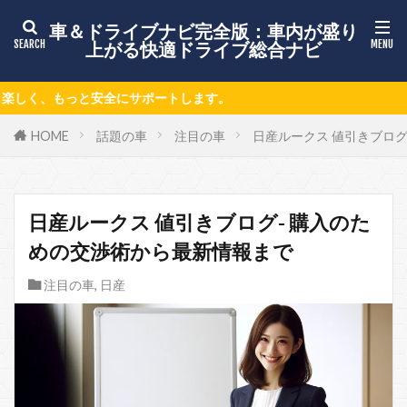
車＆ドライブナビ完全版：車内が盛り
上がる快適ドライブ総合ナビ
す。
HOME
話題の車
注目の車
日産ルークス 値引きブログ
日産ルークス 値引きブログ- 購入のた
めの交渉術から最新情報まで
注目の車
,
日産