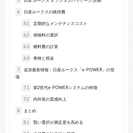
5
日産 ルークス オプションパッケージ 詳細
6
日産ルークスの維持費
6.1
定期的なメンテナンスコスト
6.2
保険料の選択
6.3
燃料費の計算
6.4
車検と税金
7
追加最新情報：日産ルークス「e-POWER」の登
場
7.1
第2世代e-POWERシステムの特徴
7.2
内外装の質感向上
8
まとめ
8.1
賢い選択が満足度を高める