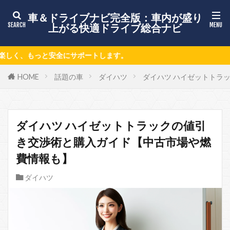
車＆ドライブナビ完全版：車内が盛り
上がる快適ドライブ総合ナビ
す。
HOME
話題の車
ダイハツ
ダイハツ ハイゼットトラ
ダイハツ ハイゼットトラックの値引
き交渉術と購入ガイド【中古市場や燃
費情報も】
ダイハツ