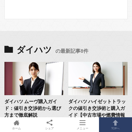
ダイハツ
の最新記事8件
ダイハツ ムーヴ購入ガイ
ダイハツ ハイゼットトラッ
ド：値引き交渉術から選び
クの値引き交渉術と購入ガ
方まで徹底解説
イド【中古市場や燃費情報
も】
ホーム
シェア
メニュー
TOPへ