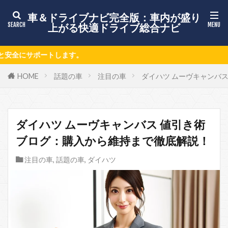
車＆ドライブナビ完全版：車内が盛り
上がる快適ドライブ総合ナビ
最新ドラ
HOME
話題の車
注目の車
ダイハツ ムーヴキャンバ
ダイハツ ムーヴキャンバス 値引き術
ブログ：購入から維持まで徹底解説！
注目の車
,
話題の車
,
ダイハツ