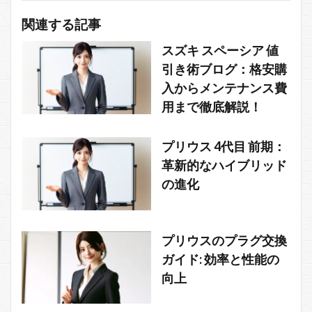
関連する記事
スズキ スペーシア 値
引き術ブログ：格安購
入からメンテナンス費
用まで徹底解説！
プリウス 4代目 前期：
革新的なハイブリッド
の進化
プリウスのプラグ交換
ガイド: 効率と性能の
向上