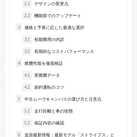
2.1
デザインの変更点
2.2
機能面でのアップデート
3
価格と予算に応じた最適な選択
3.1
初期費用の内訳
3.2
長期的なコストパフォーマンス
4
燃費性能を徹底検証
4.1
実燃費データ
4.2
節約運転のコツ
5
中古ムーヴキャンバスの選び方と注意点
5.1
走行距離と車の状態
5.2
保証内容の確認
6
追加最新情報：最新モデル「ストライプス」と