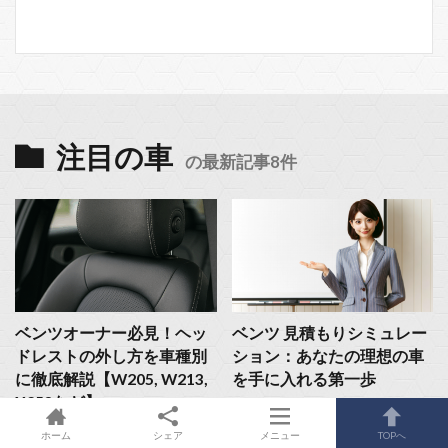
注目の車
の最新記事8件
ベンツオーナー必見！ヘッ
ベンツ 見積もりシミュレー
ドレストの外し方を車種別
ション：あなたの理想の車
に徹底解説【W205, W213,
を手に入れる第一歩
X253など】
ホーム
シェア
メニュー
TOPへ