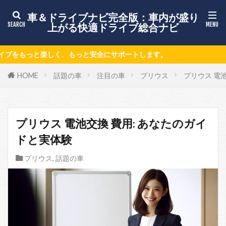
車＆ドライブナビ完全版：車内が盛り
上がる快適ドライブ総合ナビ
にサポートします。
HOME
話題の車
注目の車
プリウス
プリウス 電
プリウス 電池交換 費用: あなたのガイ
ドと実体験
プリウス
,
話題の車