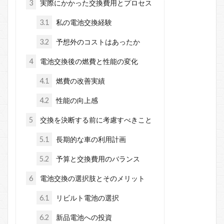
3
実際にかかった交換費用とプロセス
3.1
私の電池交換経験
3.2
予想外のコストはあったか
4
電池交換後の燃費と性能の変化
4.1
燃費の改善実績
4.2
性能の向上感
5
交換を決断する前に考慮すべきこと
5.1
長期的な車の利用計画
5.2
予算と交換費用のバランス
6
電池交換の選択肢とそのメリット
6.1
リビルト電池の選択
6.2
新品電池への投資