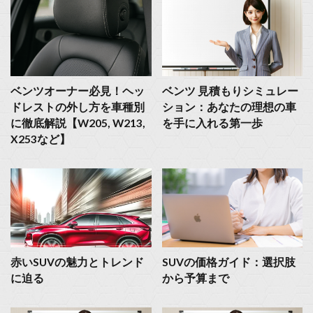
ベンツオーナー必見！ヘッ
ベンツ 見積もりシミュレー
ドレストの外し方を車種別
ション：あなたの理想の車
に徹底解説【W205, W213,
を手に入れる第一歩
X253など】
赤いSUVの魅力とトレンド
SUVの価格ガイド：選択肢
に迫る
から予算まで