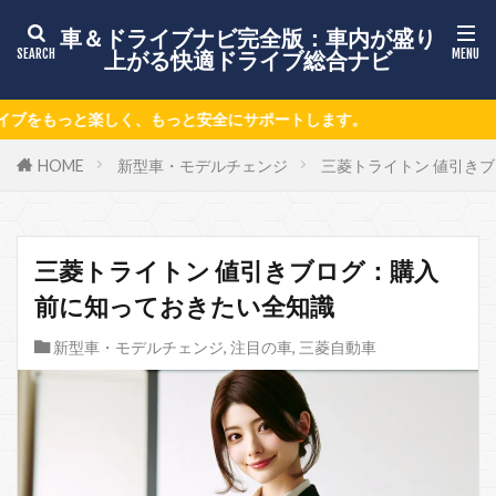
車＆ドライブナビ完全版：車内が盛り
上がる快適ドライブ総合ナビ
全にサポートします。
HOME
新型車・モデルチェンジ
三菱トライトン 値引き
三菱トライトン 値引きブログ：購入
前に知っておきたい全知識
新型車・モデルチェンジ
,
注目の車
,
三菱自動車