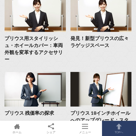
プリウス用スタイリッシ
発見！新型プリウスの広々
ュ・ホイールカバー：車両
ラゲッジスペース
外観を変革するアクセサリ
ー
プリウス 残価率の探求
プリウス 18インチホイール
へのアップグレード：スタ
イルと性能の融合
ホーム
シェア
メニュー
TOPへ