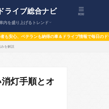
ドライブ総合ナビ
車内を盛り上げるトレンド
ドライブの話題（トレンドニュー
話題の車
も納得の車＆ドライブ情報で毎日のドライブをもっと楽しく
組みを解説
ス）
い消灯手順とオ