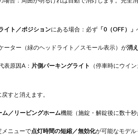
の場合：周囲が明るければ自動で消灯します。完全
ライト／ポジション
にある場合：必ず
「0（OFF）」
ケーター（緑のヘッドライト／スモール表示）が
消
代表原因A：
片側パーキングライト
（停車時にウイン
に戻すと消えます。
ーム／リービングホーム
機能（施錠・解錠後に数十秒
定メニューで
点灯時間の短縮／無効化
が可能なモデル