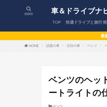
車＆ドライブナ
TOP
快適ドライブと旅行 術
最新ドライブスポットや
話題の車
注目の車
ベンツ
HOME
ベンツのヘッ
ートライトの
ベンツ