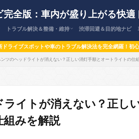
ビ完全版：車内が盛り上がる快適
トラブル解決＆整備・維持
渋滞回避＆目的地ナビ
【保存版】車のトラブル解決策
安全な運転術
車の維持費・節約ガイド
カー用品情報
【保存版】愛車を高く売却する方法
車のトラブル解決法を完全網羅！初心者も安心、ベテラン
ベンツのヘッドライトが消えない？正しい消灯手順とオートライトの仕
と交渉術
ドライトが消えない？正し
仕組みを解説