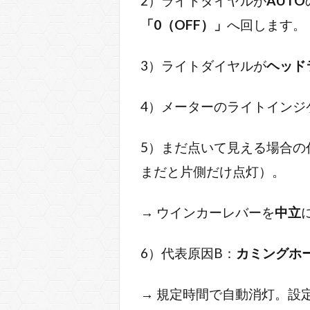
2）ライトダイヤルが
AUTO
「0（OFF）」
へ回します。
3）ライトダイヤルが
ヘッド
4）メーターのライトインジ
5）まだ点いて見える場合の
まだと片側だけ点灯）。
→ ウインカーレバーを
中立
6）代表原因B：
カミングホ
→ 規定時間で自動消灯。設