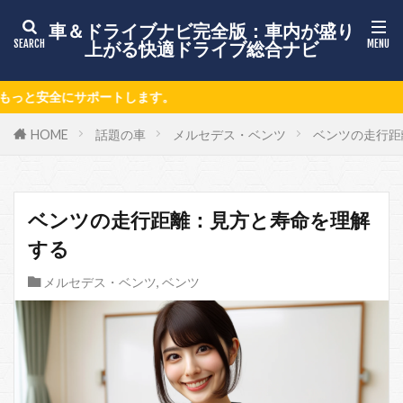
車＆ドライブナビ完全版：車内が盛り
上がる快適ドライブ総合ナビ
最
HOME
話題の車
メルセデス・ベンツ
ベンツの走行距
ベンツの走行距離：見方と寿命を理解
する
メルセデス・ベンツ
,
ベンツ