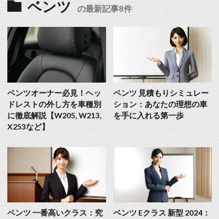
ベンツ
の最新記事8件
ベンツオーナー必見！ヘッ
ベンツ 見積もりシミュレー
ドレストの外し方を車種別
ション：あなたの理想の車
に徹底解説【W205, W213,
を手に入れる第一歩
X253など】
ベンツ 一番高いクラス：究
ベンツ Eクラス 新型 2024：