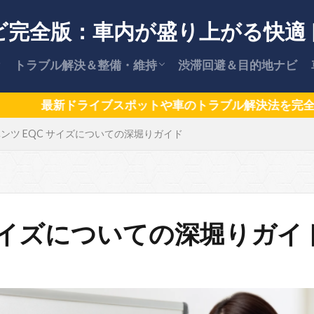
ビ完全版：車内が盛り上がる快適
トラブル解決＆整備・維持
渋滞回避＆目的地ナビ
【保存版】車のトラブル解決策
安全な運転術
車の維持費・節約ガイド
カー用品情報
【保存版】愛車を高く売却する方法
ポットや車のトラブル解決法を完全網羅！初心者も安心、
ンツ EQC サイズについての深堀りガイド
と交渉術
 サイズについての深堀りガイ