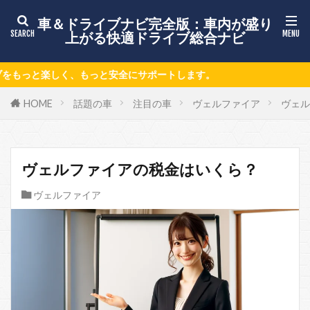
車＆ドライブナビ完全版：車内が盛り
上がる快適ドライブ総合ナビ
ポートします。
HOME
話題の車
注目の車
ヴェルファイア
ヴェル
ヴェルファイアの税金はいくら？
ヴェルファイア