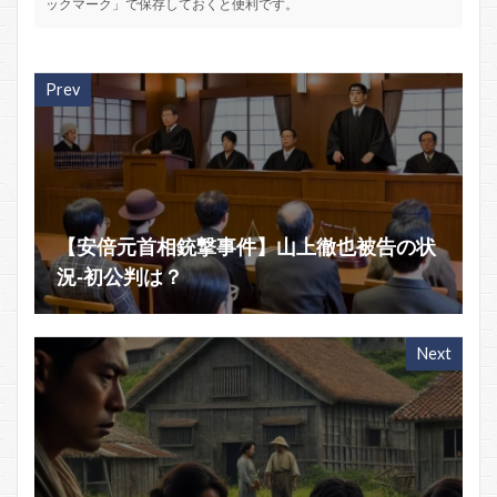
ックマーク」で保存しておくと便利です。
Prev
【安倍元首相銃撃事件】山上徹也被告の状
況‐初公判は？
Next