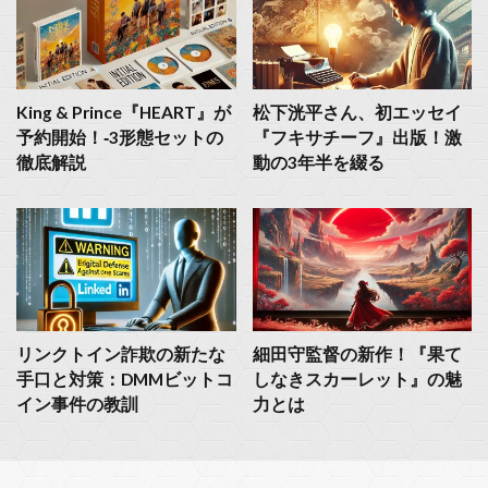
King & Prince『HEART』が
松下洸平さん、初エッセイ
予約開始！‐3形態セットの
『フキサチーフ』出版！激
徹底解説
動の3年半を綴る
リンクトイン詐欺の新たな
細田守監督の新作！『果て
手口と対策：DMMビットコ
しなきスカーレット』の魅
イン事件の教訓
力とは