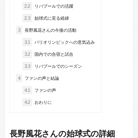
2.2
リバプールでの活躍
2.3
始球式に至る経緯
3
長野風花さんの今後の活動
3.1
パリオリンピックへの意気込み
3.2
国内での合宿と試合
3.3
リバプールでのシーズン
4
ファンの声と結論
4.1
ファンの声
4.2
おわりに
長野風花さんの始球式の詳細