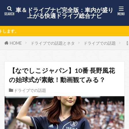
車＆ドライブナビ完全版：車内が盛り
上がる快適ドライブ総合ナビ
最新ドライブスポットや車のト
HOME
ドライブでの話題とネタ
ドライブでの話題
【
【なでしこジャパン】10番 長野風花
の始球式が素敵！動画観てみる？
ドライブでの話題