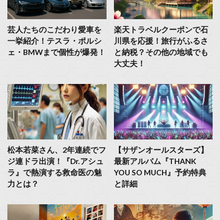
芸人たちのこだわり愛車を
楽天トラベルクーポンで石
一挙紹介！テスラ・ポルシ
川県を応援！旅行がふるさ
ェ・BMWまで個性が爆発！
と納税？その他の地域でも
大丈夫！
松本若菜さん、2年連続でフ
【サザンオールスターズ】
ジ連ドラ出演！『Dr.アシュ
最新アルバム『THANK
ラ』で熱演する救命医の魅
YOU SO MUCH』予約特典
力とは？
と詳細