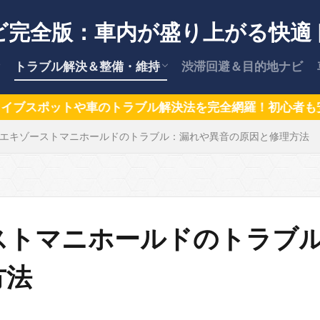
ビ完全版：車内が盛り上がる快適
トラブル解決＆整備・維持
渋滞回避＆目的地ナビ
【保存版】車のトラブル解決策
安全な運転術
車の維持費・節約ガイド
カー用品情報
【保存版】愛車を高く売却する方法
ラブル解決法を完全網羅！初心者も安心、ベテランも納得の
エキゾーストマニホールドのトラブル：漏れや異音の原因と修理方法
と交渉術
ストマニホールドのトラブ
方法