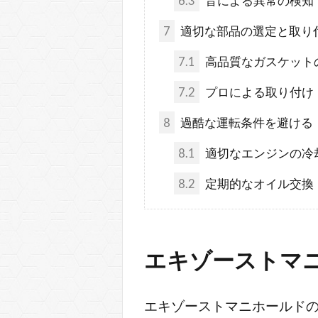
6.3
音による異常の検知
7
適切な部品の選定と取り
7.1
高品質なガスケット
7.2
プロによる取り付け
8
過酷な運転条件を避ける
8.1
適切なエンジンの冷
8.2
定期的なオイル交換
エキゾーストマ
エキゾーストマニホールド