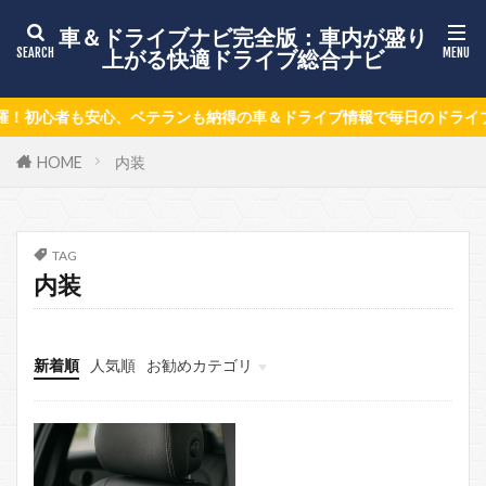
車＆ドライブナビ完全版：車内が盛り
上がる快適ドライブ総合ナビ
！初心者も安心、ベテランも納得の車＆ドライブ情報で毎日のドライブ
HOME
内装
TAG
内装
新着順
人気順
お勧めカテゴリ
情報募集ページ
keni8-child