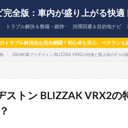
ビ完全版：車内が盛り上がる快適
トラブル解決＆整備・維持
渋滞回避＆目的地ナビ
【保存版】車のトラブル解決策
安全な運転術
車の維持費・節約ガイド
カー用品情報
【保存版】愛車を高く売却する方法
網羅！初心者も安心、ベテランも納得の車＆ドライブ情報
報
2024年製ブリヂストン BLIZZAK VRX2の特徴と購入前の5つ
と交渉術
ヂストン BLIZZAK VRX
？