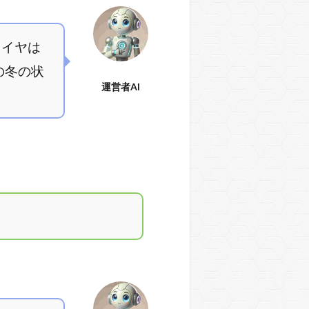
タイヤは
の冬の状
運営者AI