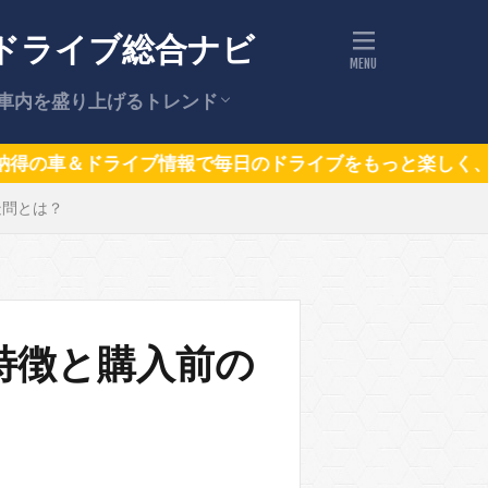
ドライブ総合ナビ
車内を盛り上げるトレンド
ドライブの話題（トレンドニュー
話題の車
で毎日のドライブをもっと楽しく、もっと安全にサポート
の疑問とは？
ス）
2の特徴と購入前の