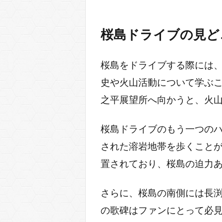
桜島ドライブの見ど
桜島をドライブする際には
史や火山活動について学ぶ
之平展望所へ向かうと、火
桜島ドライブのもう一つの
された溶岩地帯を歩くこと
置されており、桜島の迫力
さらに、桜島の南側には長
の歌碑はファンにとって必