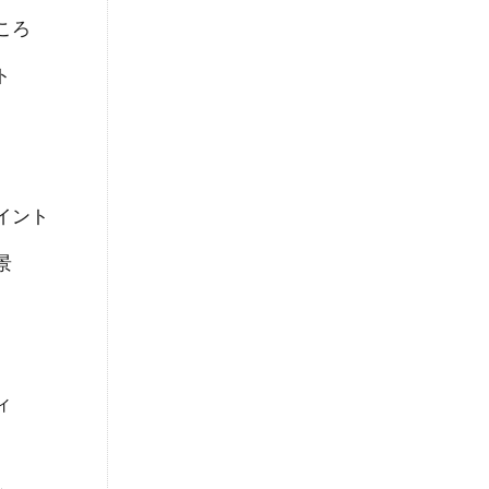
ころ
ト
イント
景
ィ