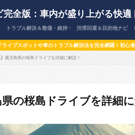
ビ完全版：車内が盛り上がる快適
トラブル解決＆整備・維持
渋滞回避＆目的地ナビ
【保存版】車のトラブル解決策
安全な運転術
車の維持費・節約ガイド
カー用品情報
【保存版】愛車を高く売却する方法
ラブル解決法を完全網羅！初心者も安心、ベテランも納得
気】鹿児島県の桜島ドライブを詳細に解説！
と交渉術
島県の桜島ドライブを詳細に