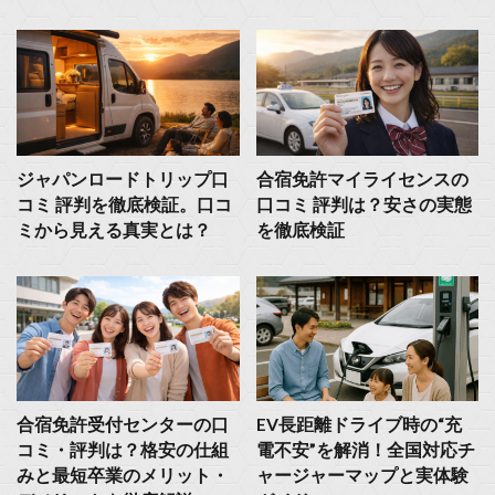
ジャパンロードトリップ口
合宿免許マイライセンスの
コミ 評判を徹底検証。口コ
口コミ 評判は？安さの実態
ミから見える真実とは？
を徹底検証
合宿免許受付センターの口
EV長距離ドライブ時の“充
コミ・評判は？格安の仕組
電不安”を解消！全国対応チ
みと最短卒業のメリット・
ャージャーマップと実体験