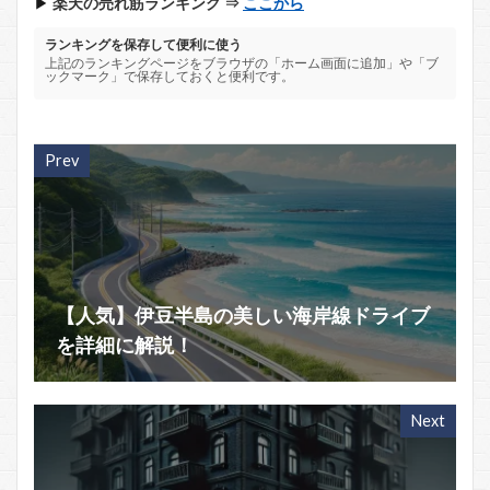
▶
楽天の売れ筋ランキング ⇒
ここから
ランキングを保存して便利に使う
上記のランキングページをブラウザの「ホーム画面に追加」や「ブ
ックマーク」で保存しておくと便利です。
Prev
【人気】伊豆半島の美しい海岸線ドライブ
を詳細に解説！
Next