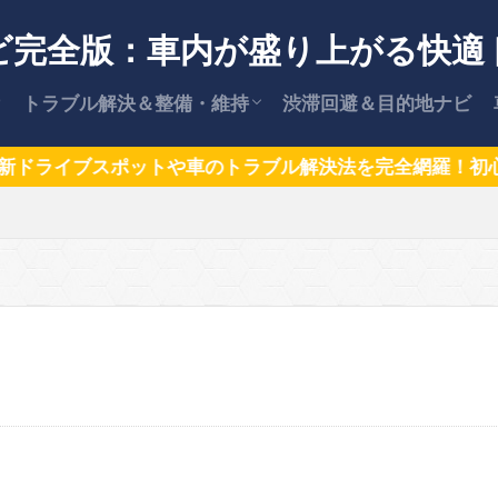
ビ完全版：車内が盛り上がる快適
トラブル解決＆整備・維持
渋滞回避＆目的地ナビ
【保存版】車のトラブル解決策
安全な運転術
車の維持費・節約ガイド
カー用品情報
【保存版】愛車を高く売却する方法
イブスポットや車のトラブル解決法を完全網羅！初心者も安
と交渉術