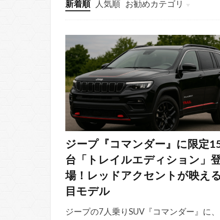
新着順
人気順
お勧めカテゴリ
情報募集ページ
keni8-child
ジープ『コマンダー』に限定15
台「トレイルエディション」
場！レッドアクセントが映え
目モデル
ジープの7人乗りSUV『コマンダー』に、1