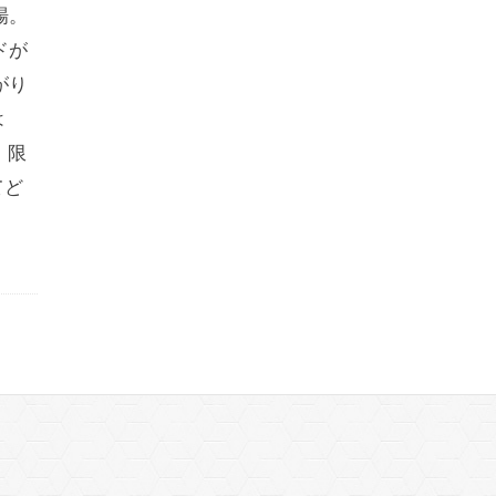
場。
ドが
がり
は
 限
てど