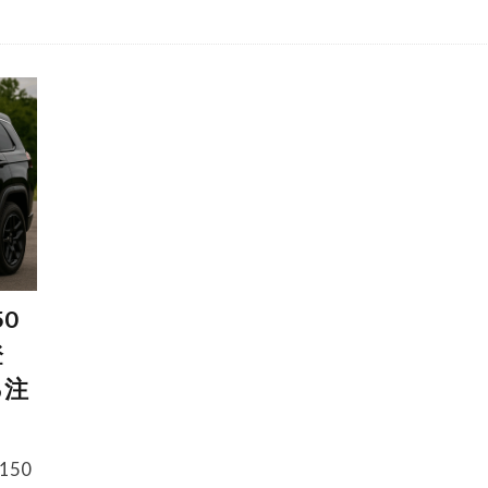
0
登
る注
50