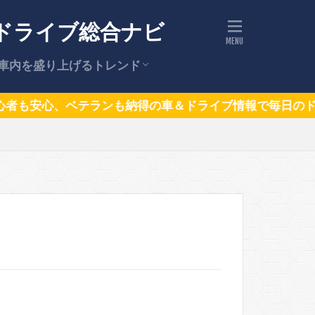
ドライブ総合ナビ
車内を盛り上げるトレンド
ドライブの話題（トレンドニュー
話題の車
心、ベテランも納得の車＆ドライブ情報で毎日のドライブ
ス）