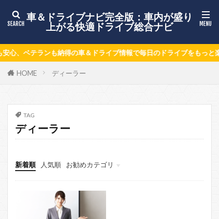
車＆ドライブナビ完全版：車内が盛り
上がる快適ドライブ総合ナビ
心、ベテランも納得の車＆ドライブ情報で毎日のドライブをもっと楽し
HOME
ディーラー
TAG
ディーラー
新着順
人気順
お勧めカテゴリ
情報募集ページ
keni8-child